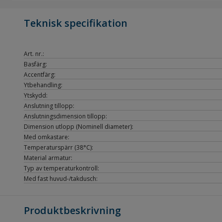
Teknisk specifikation
Art. nr.:
Basfärg:
Accentfärg:
Ytbehandling:
Ytskydd:
Anslutning tillopp:
Anslutningsdimension tillopp:
Dimension utlopp (Nominell diameter):
Med omkastare:
Temperaturspärr (38°C):
Material armatur:
Typ av temperaturkontroll:
Med fast huvud-/takdusch:
Produktbeskrivning