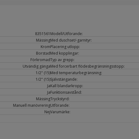
8351561
Modell/Utförande:
Mässing
Med duschset/-garnityr:
Krom
Placering utlopp:
Borstad
Med kopplingar:
Förkromad
Typ av grepp:
Utvändig gänga
Med forcerbart flödesbegränsningsstopp:
1/2" (15)
Med temperaturbegränsning:
1/2" (15)
Självstängande:
Ja
Kall blandarkropp:
Ja
Funktionsavstånd:
Mässing
Tryckstyrd:
Manuell manövrering
Utförande:
Nej
Varumärke: