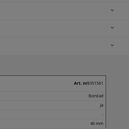
expand_more
expand_more
expand_more
Art. nr
8351561
Borstad
Ja
-
40 mm