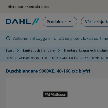
Hoppa till menyn
Hoppa till huvudinnehållet
Hoppa till sidfoten
Hitta butik
Kontakta oss
expand_more
Produkter
Vårt erbjud
info
Välkommen! Logga in för att se priser, lokalt sortim
chevron_right
chevron_right
Start
Sanitet och blandare
Blandare, kranar och anslut
DUSCHBLANDARE 9000XE 160 CC MED BLANDARFÄSTE 40 CC UTLOPP NE
Duschblandare 9000XE, 40-160 c/c blyfri