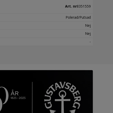
Art. nr
8351559
Polerad/Putsad
Nej
Nej
-