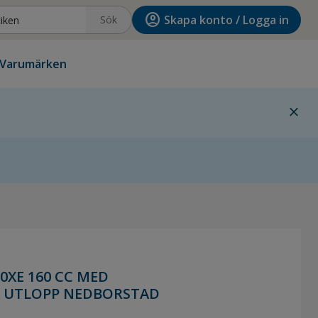
account_circle
Skapa konto / Logga in
Sök
Varumärken
close
XE 160 CC MED
C UTLOPP NEDBORSTAD