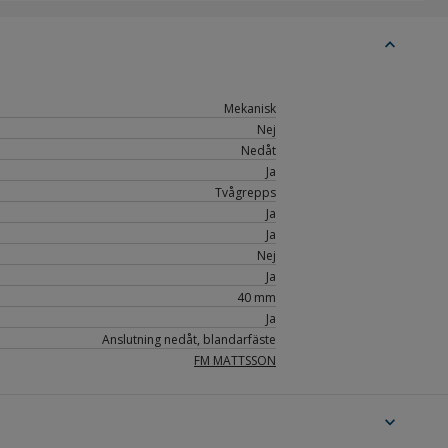
expand_less
Mekanisk
Nej
Nedåt
Ja
Tvågrepps
Ja
Ja
Nej
Ja
40 mm
Ja
Anslutning nedåt, blandarfäste
FM MATTSSON
expand_more