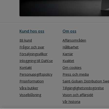
Kund hos oss
Om oss
Bli kund
Affärsområden
Frågor och svar
Hållbarhet
Försäljningsvillkor
Karriär
Inloggning till Dahl.se
Kvalitet
Kontakt
Om cookies
Personuppgiftspolicy
Press och media
Prisinformation
Saint-Gobain Distribution Sw
Våra butiker
Tillgänglighetsredogörelse
Visselblåsning
Vision och affärsidé
Vår historia