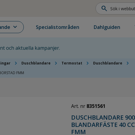
search
expand_more
ande
Specialistområden
Dahlguiden
ent och aktuella kampanjer.
chevron_right
chevron_right
chevron_right
chevron_right
ningar
Duschblandare
Termostat
Duschblandare
DBORSTAD FMM
Art. nr
8351561
DUSCHBLANDARE 9000
BLANDARFÄSTE 40 C
FMM