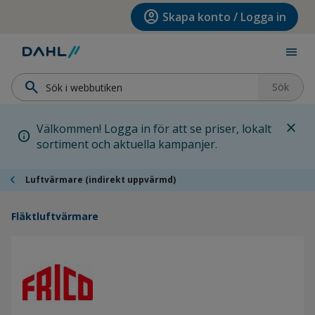
Hoppa till menyn
Hoppa till huvudinnehållet
Hoppa till sidfoten
account_circle
Skapa konto / Logga in
menu
search
Sök
close
Välkommen! Logga in för att se priser, lokalt
info
sortiment och aktuella kampanjer.
chevron_left
Luftvärmare (indirekt uppvärmd)
Fläktluftvärmare