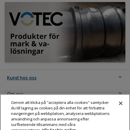
expand_more
Kund hos oss
expand_more
Om oss
Genom att klicka på "acceptera alla cookies" samtycker
du till lagring av cookies på din enhet för att förbättra
expand_more
Följ Dahl
navigeringen på webbplatsen, analysera webbplatsens
användning och anpassa annonsering efter
surfbeteende tillsammans med våra