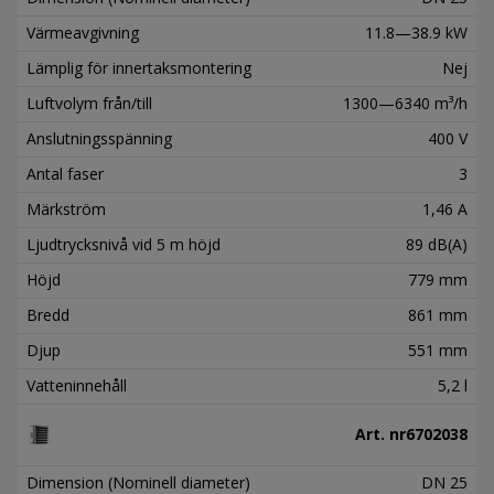
Värmeavgivning
11.8—38.9 kW
Lämplig för innertaksmontering
Nej
Luftvolym från/till
1300—6340 m³/h
Anslutningsspänning
400 V
Antal faser
3
Märkström
1,46 A
Ljudtrycksnivå vid 5 m höjd
89 dB(A)
Höjd
779 mm
Bredd
861 mm
Djup
551 mm
Vatteninnehåll
5,2 l
Art. nr
6702038
Dimension (Nominell diameter)
DN 25