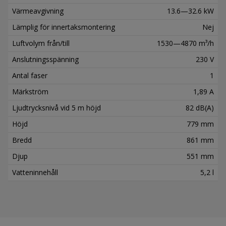
Värmeavgivning
13.6—32.6 kW
Lämplig för innertaksmontering
Nej
Luftvolym från/till
1530—4870 m³/h
Anslutningsspänning
230 V
Antal faser
1
Märkström
1,89 A
Ljudtrycksnivå vid 5 m höjd
82 dB(A)
Höjd
779 mm
Bredd
861 mm
Djup
551 mm
Vatteninnehåll
5,2 l