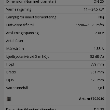
Dimension (Nominell diameter)
DN 25
Värmeavgivning
11—24.5 kW
Lämplig för innertaksmontering
Nej
Luftvolym från/till
1590—5070 m³/h
Anslutningsspänning
230 V
Antal faser
1
Märkström
1,83 A
Ljudtrycksnivå vid 5 m höjd
82 dB(A)
Höjd
779 mm
Bredd
861 mm
Djup
529 mm
Vatteninnehåll
3,8 l
Art. nr
6702040
Dimension (Nominell diameter)
DN 25