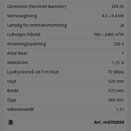
Dimension (Nominell diameter)
DN 20
Värmeavgivning
4.3—9.4 kW
Lämplig för innertaksmontering
Ja
Luftvolym från/till
760—2400 m³/h
Anslutningsspänning
230 V
Antal faser
1
Märkström
1,31 A
Ljudtrycksnivå vid 5 m höjd
72 dB(A)
Höjd
529 mm
Bredd
572 mm
Djup
360 mm
Vatteninnehåll
1,5 l
Art. nr
6702036