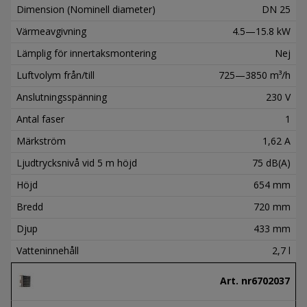
Dimension (Nominell diameter)
DN 25
Värmeavgivning
4.5—15.8 kW
Lämplig för innertaksmontering
Nej
Luftvolym från/till
725—3850 m³/h
Anslutningsspänning
230 V
Antal faser
1
Märkström
1,62 A
Ljudtrycksnivå vid 5 m höjd
75 dB(A)
Höjd
654 mm
Bredd
720 mm
Djup
433 mm
Vatteninnehåll
2,7 l
Art. nr
6702037