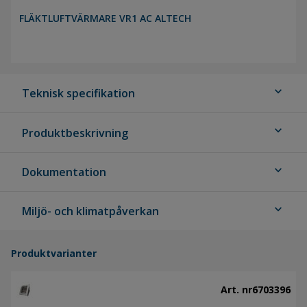
FLÄKTLUFTVÄRMARE VR1 AC ALTECH
expand_more
Teknisk specifikation
expand_more
Produktbeskrivning
expand_more
Dokumentation
expand_more
Miljö- och klimatpåverkan
Produktvarianter
Art. nr
6703396