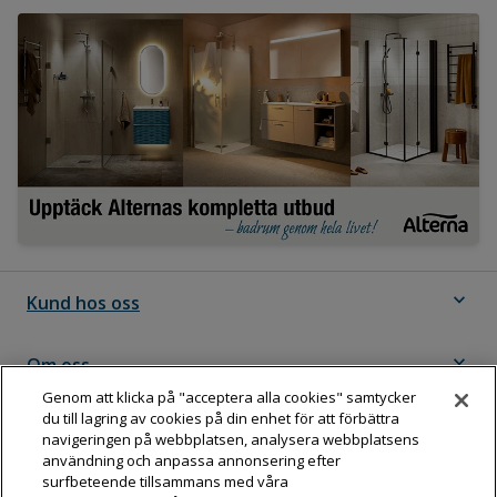
expand_more
Kund hos oss
expand_more
Om oss
Genom att klicka på "acceptera alla cookies" samtycker
du till lagring av cookies på din enhet för att förbättra
expand_more
Följ Dahl
navigeringen på webbplatsen, analysera webbplatsens
användning och anpassa annonsering efter
surfbeteende tillsammans med våra