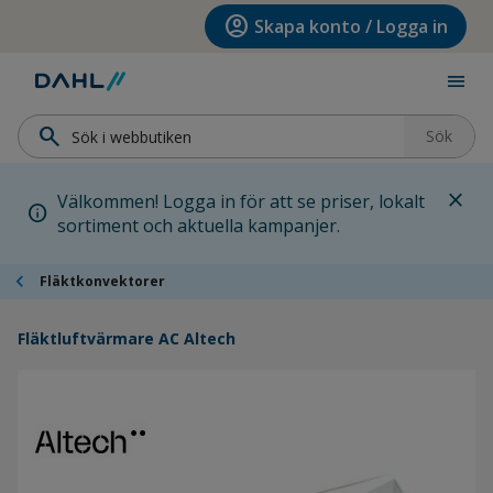
Hoppa till menyn
Hoppa till huvudinnehållet
Hoppa till sidfoten
account_circle
Skapa konto / Logga in
menu
search
Sök
close
Välkommen! Logga in för att se priser, lokalt
info
sortiment och aktuella kampanjer.
chevron_left
Fläktkonvektorer
Fläktluftvärmare AC Altech