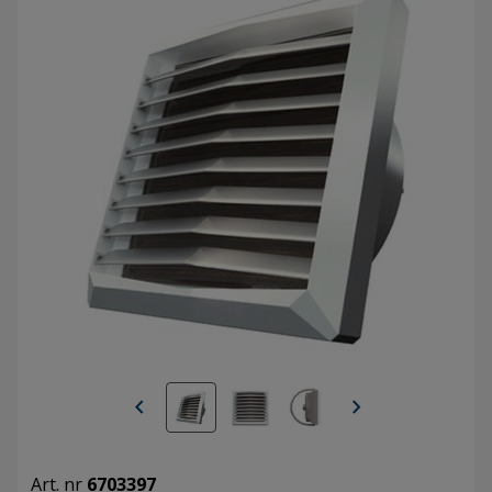
chevron_left
chevron_right
Art. nr
6703397