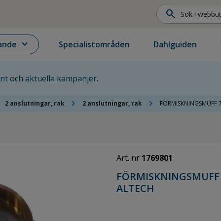
search
expand_more
ande
Specialistområden
Dahlguiden
ent och aktuella kampanjer.
ht
chevron_right
chevron_right
2 anslutningar, rak
2 anslutningar, rak
FÖRMISKNINGSMUFF 
Art. nr
1769801
FÖRMISKNINGSMUFF 
ALTECH