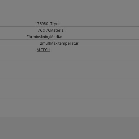
1769801
Tryck:
76 x 70
Material:
Förminskning
Media:
2muff
Max temperatur:
ALTECH