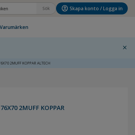
account_circle
Skapa konto / Logga in
Sök
Varumärken
close
76X70 2MUFF KOPPAR ALTECH
76X70 2MUFF KOPPAR