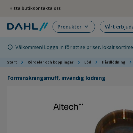
Hoppa till menyn
Hoppa till huvudinnehållet
Hoppa till sidfoten
Hitta butik
Kontakta oss
expand_more
Produkter
Vårt erbjud
info
Välkommen! Logga in för att se priser, lokalt sortim
chevron_right
chevron_right
chevron_right
chevron_rig
Start
Rördelar och kopplingar
Löd
Hårdlödning
Förminskningsmuff, invändig lödning