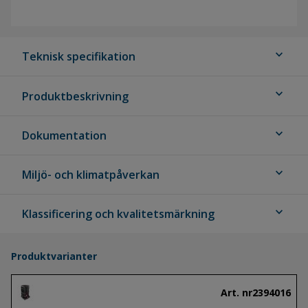
expand_more
Teknisk specifikation
expand_more
Produktbeskrivning
expand_more
Dokumentation
expand_more
Miljö- och klimatpåverkan
expand_more
Klassificering och kvalitetsmärkning
Produktvarianter
Art. nr
2394016