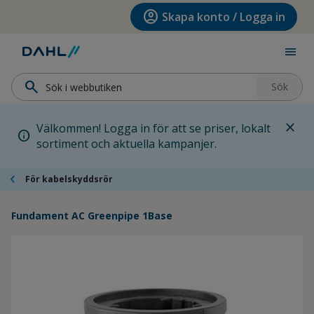
Hoppa till menyn
Hoppa till huvudinnehållet
Hoppa till sidfoten
account_circle
Skapa konto / Logga in
menu
search
Sök
close
Välkommen! Logga in för att se priser, lokalt
info
sortiment och aktuella kampanjer.
chevron_left
För kabelskyddsrör
Fundament AC Greenpipe 1Base