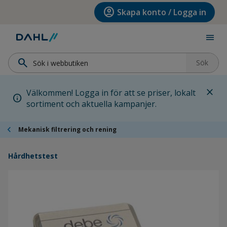
Hoppa till menyn
Hoppa till huvudinnehållet
Hoppa till sidfoten
account_circle
Skapa konto / Logga in
menu
search
Sök
close
Välkommen! Logga in för att se priser, lokalt
info
sortiment och aktuella kampanjer.
chevron_left
Mekanisk filtrering och rening
Hårdhetstest