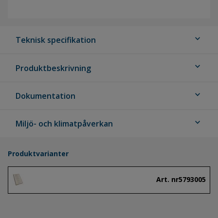
expand_more
Teknisk specifikation
expand_more
Produktbeskrivning
expand_more
Dokumentation
expand_more
Miljö- och klimatpåverkan
Produktvarianter
Art. nr
5793005