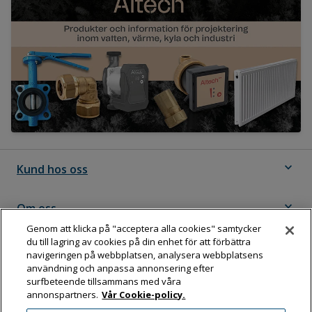
expand_more
Kund hos oss
expand_more
Om oss
Genom att klicka på "acceptera alla cookies" samtycker
du till lagring av cookies på din enhet för att förbättra
expand_more
Följ Dahl
navigeringen på webbplatsen, analysera webbplatsens
användning och anpassa annonsering efter
surfbeteende tillsammans med våra
annonspartners.
Vår Cookie-policy.