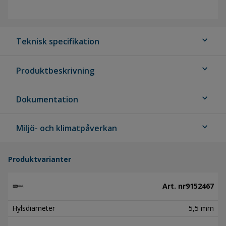
expand_more
Teknisk specifikation
expand_more
Produktbeskrivning
expand_more
Dokumentation
expand_more
Miljö- och klimatpåverkan
Produktvarianter
Art. nr
9152467
Hylsdiameter
5,5 mm