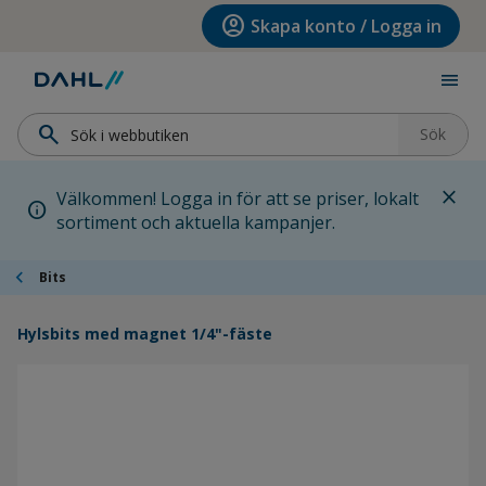
Hoppa till menyn
Hoppa till huvudinnehållet
Hoppa till sidfoten
account_circle
Skapa konto / Logga in
menu
search
Sök
close
Välkommen! Logga in för att se priser, lokalt
info
sortiment och aktuella kampanjer.
chevron_left
Bits
Hylsbits med magnet 1/4"-fäste