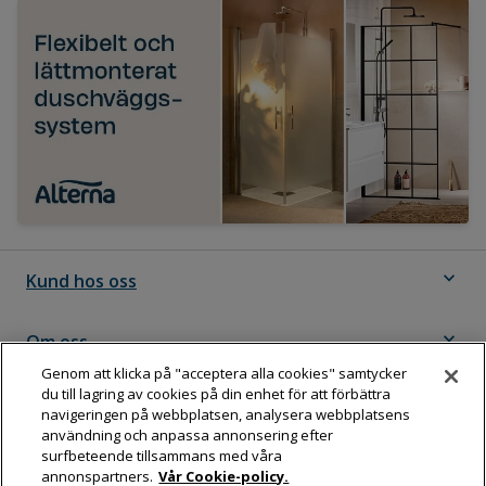
expand_more
Kund hos oss
expand_more
Om oss
Genom att klicka på "acceptera alla cookies" samtycker
du till lagring av cookies på din enhet för att förbättra
expand_more
Följ Dahl
navigeringen på webbplatsen, analysera webbplatsens
användning och anpassa annonsering efter
surfbeteende tillsammans med våra
annonspartners.
Vår Cookie-policy.