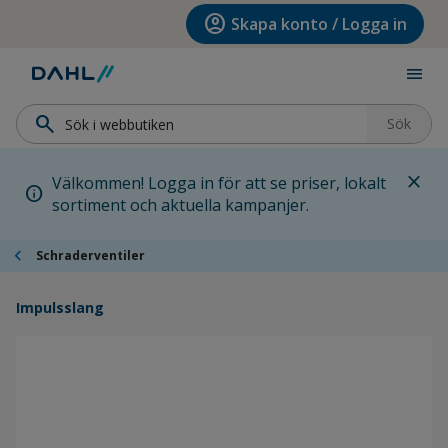
Hoppa till menyn
Hoppa till huvudinnehållet
Hoppa till sidfoten
account_circle
Skapa konto / Logga in
menu
search
Sök
close
Välkommen! Logga in för att se priser, lokalt
info
sortiment och aktuella kampanjer.
chevron_left
Schraderventiler
Impulsslang