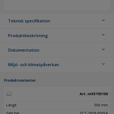
expand_more
Teknisk specifikation
expand_more
Produktbeskrivning
expand_more
Dokumentation
expand_more
Miljö- och klimatpåverkan
Produktvarianter
Art. nr
K5193100
Längd
500 mm
Fabr.bet
FCT-2059-050SA