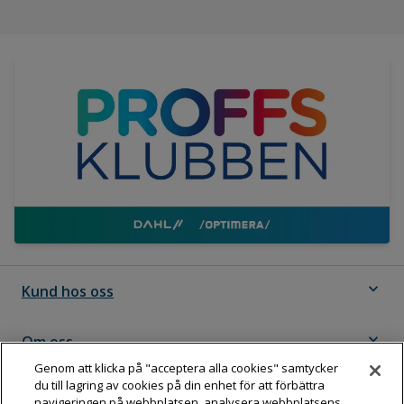
expand_more
Kund hos oss
expand_more
Om oss
Genom att klicka på "acceptera alla cookies" samtycker
du till lagring av cookies på din enhet för att förbättra
expand_more
Följ Dahl
navigeringen på webbplatsen, analysera webbplatsens