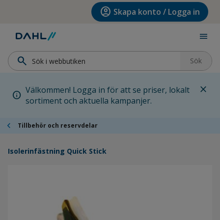
Hoppa till menyn
Hoppa till huvudinnehållet
Hoppa till sidfoten
account_circle
Skapa konto / Logga in
menu
search
Sök
close
Välkommen! Logga in för att se priser, lokalt
info
sortiment och aktuella kampanjer.
chevron_left
Tillbehör och reservdelar
Isolerinfästning Quick Stick