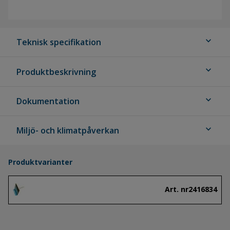
expand_more
Teknisk specifikation
expand_more
Produktbeskrivning
expand_more
Dokumentation
expand_more
Miljö- och klimatpåverkan
Produktvarianter
Art. nr
2416834