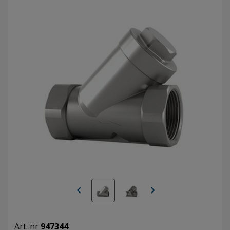
chevron_left
chevron_right
Art. nr
947344