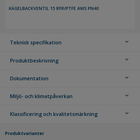
KÄGELBACKVENTIL 15 RFR/PTFE AWS PN40
expand_more
Teknisk specifikation
expand_more
Produktbeskrivning
expand_more
Dokumentation
expand_more
Miljö- och klimatpåverkan
expand_more
Klassificering och kvalitetsmärkning
Produktvarianter