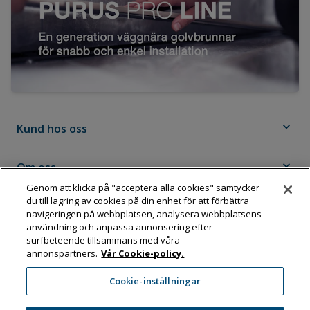
expand_more
Kund hos oss
expand_more
Om oss
Genom att klicka på "acceptera alla cookies" samtycker
du till lagring av cookies på din enhet för att förbättra
expand_more
Följ Dahl
navigeringen på webbplatsen, analysera webbplatsens
användning och anpassa annonsering efter
surfbeteende tillsammans med våra
annonspartners.
Vår Cookie-policy.
Dahl Sverige AB
Cookie-inställningar
Box 11076, 161 11 BROMMA