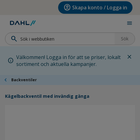
Hoppa till menyn
Hoppa till huvudinnehållet
Hoppa till sidfoten
account_circle
Skapa konto / Logga in
menu
search
Sök
close
Välkommen! Logga in för att se priser, lokalt
info
sortiment och aktuella kampanjer.
chevron_left
Backventiler
Kägelbackventil med invändig gänga