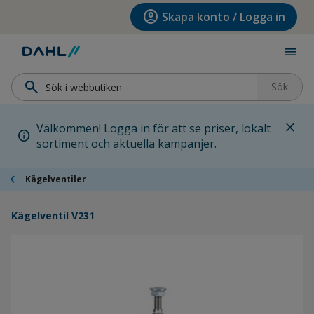
Hoppa till menyn
Hoppa till huvudinnehållet
Hoppa till sidfoten
account_circle
Skapa konto / Logga in
menu
search
Sök
close
Välkommen! Logga in för att se priser, lokalt
info
sortiment och aktuella kampanjer.
chevron_left
Kägelventiler
Kägelventil V231