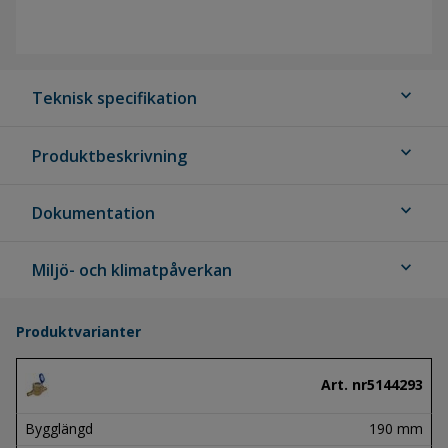
expand_more
Teknisk specifikation
expand_more
Produktbeskrivning
expand_more
Dokumentation
expand_more
Miljö- och klimatpåverkan
Produktvarianter
Art. nr
5144293
Bygglängd
190 mm