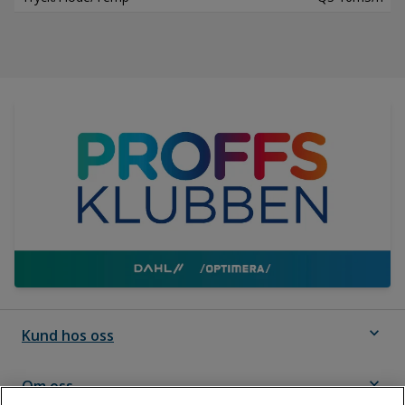
expand_more
Kund hos oss
expand_more
Om oss