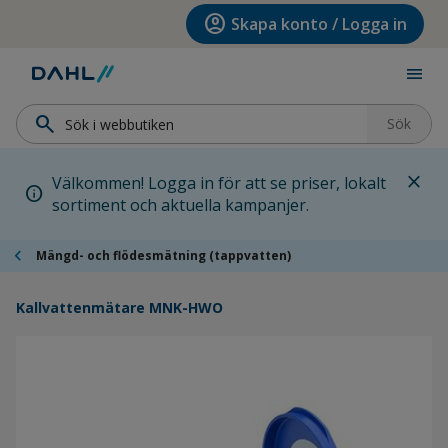
Hoppa till menyn
Hoppa till huvudinnehållet
Hoppa till sidfoten
account_circle
Skapa konto / Logga in
menu
search
Sök
close
Välkommen! Logga in för att se priser, lokalt
info
sortiment och aktuella kampanjer.
chevron_left
Mängd- och flödesmätning (tappvatten)
Kallvattenmätare MNK-HWO