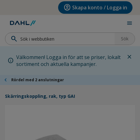
Hoppa till menyn
Hoppa till huvudinnehållet
Hoppa till sidfoten
account_circle
Skapa konto / Logga in
menu
search
Sök
close
Välkommen! Logga in för att se priser, lokalt
info
sortiment och aktuella kampanjer.
chevron_left
Rördel med 2 anslutningar
Skärringskoppling, rak, typ GAI