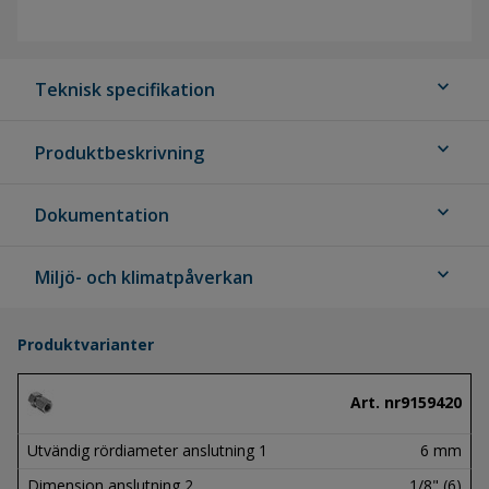
expand_more
Teknisk specifikation
expand_more
Produktbeskrivning
expand_more
Dokumentation
expand_more
Miljö- och klimatpåverkan
Produktvarianter
Art. nr
9159420
Utvändig rördiameter anslutning 1
6 mm
Dimension anslutning 2
1/8" (6)