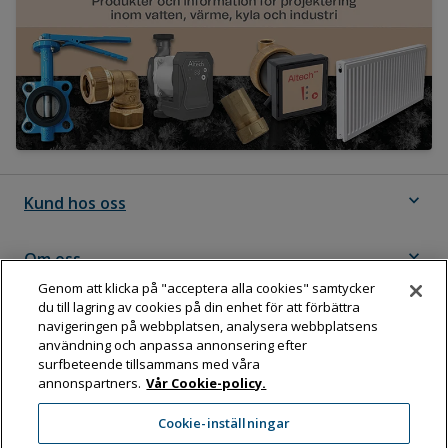
expand_more
Kund hos oss
expand_more
Om oss
Genom att klicka på "acceptera alla cookies" samtycker
du till lagring av cookies på din enhet för att förbättra
expand_more
Följ Dahl
navigeringen på webbplatsen, analysera webbplatsens
användning och anpassa annonsering efter
surfbeteende tillsammans med våra
annonspartners.
Vår Cookie-policy.
Dahl Sverige AB
Cookie-inställningar
Box 11076, 161 11 BROMMA