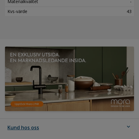
Materialkvalitet
-
Kvs-värde
43
expand_more
Kund hos oss