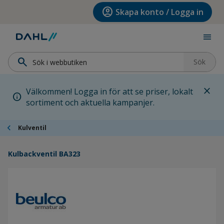
Hoppa till menyn
Hoppa till huvudinnehållet
Hoppa till sidfoten
account_circle
Skapa konto / Logga in
menu
search
Sök
close
Välkommen! Logga in för att se priser, lokalt
info
sortiment och aktuella kampanjer.
chevron_left
Kulventil
Kulbackventil BA323