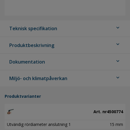
expand_more
Teknisk specifikation
expand_more
Produktbeskrivning
expand_more
Dokumentation
expand_more
Miljö- och klimatpåverkan
Produktvarianter
Art. nr
4500774
Utvändig rördiameter anslutning 1
15 mm