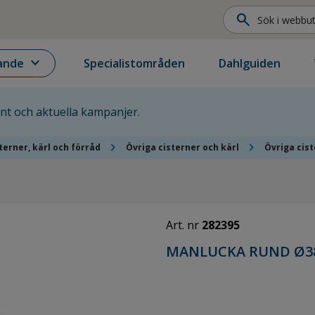
search
expand_more
ande
Specialistområden
Dahlguiden
ent och aktuella kampanjer.
chevron_right
chevron_right
terner, kärl och förråd
Övriga cisterner och kärl
Övriga cist
Art. nr
282395
MANLUCKA RUND Ø38