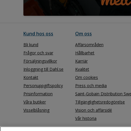
Kund hos oss
Om oss
Bli kund
Affärsområden
Frågor och svar
Hållbarhet
Försäljningsvillkor
Karriär
Inloggning till Dahl.se
Kvalitet
Kontakt
Om cookies
Personuppgiftspolicy
Press och media
Prisinformation
Saint-Gobain Distribution Sw
Våra butiker
Tillgänglighetsredogörelse
Visselblåsning
Vision och affärsidé
Vår historia