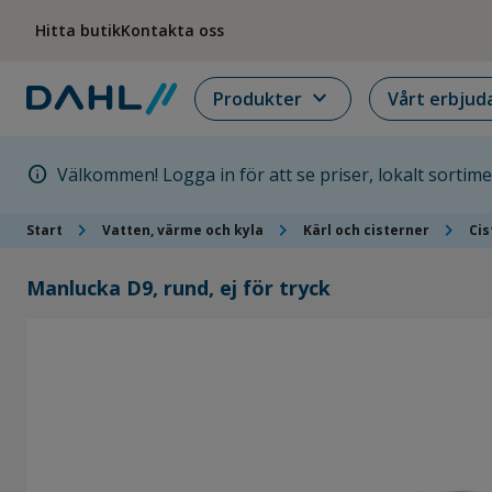
Hoppa till menyn
Hoppa till huvudinnehållet
Hoppa till sidfoten
Hitta butik
Kontakta oss
expand_more
Produkter
Vårt erbjud
info
Välkommen! Logga in för att se priser, lokalt sortim
chevron_right
chevron_right
chevron_right
Start
Vatten, värme och kyla
Kärl och cisterner
Cis
Manlucka D9, rund, ej för tryck