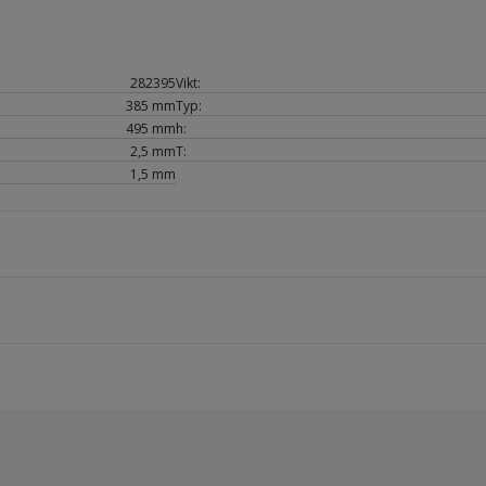
282395
Vikt:
385 mm
Typ:
495 mm
h:
2,5 mm
T:
1,5 mm