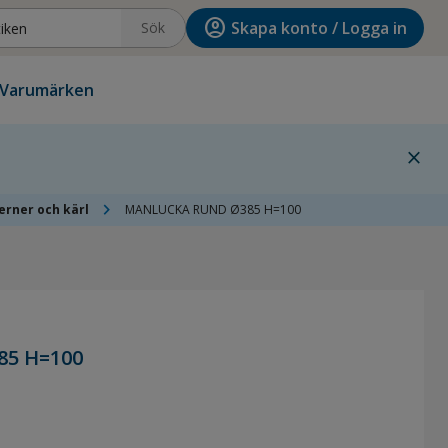
account_circle
Skapa konto / Logga in
Sök
Varumärken
close
chevron_right
erner och kärl
MANLUCKA RUND Ø385 H=100
5 H=100