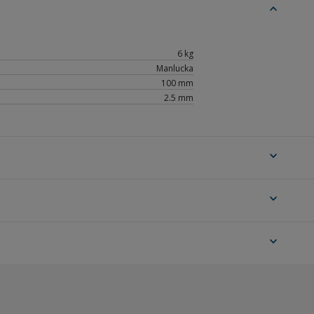
expand_less
6 kg
Manlucka
100 mm
2.5 mm
expand_more
expand_more
expand_more