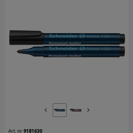
chevron_left
chevron_right
Art. nr
9181630