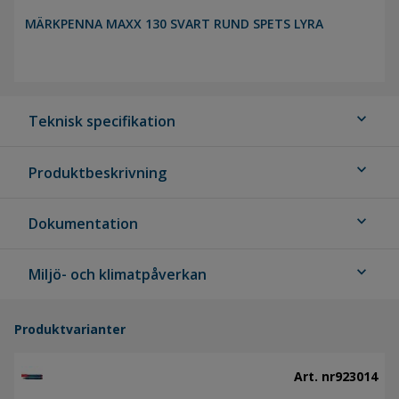
MÄRKPENNA MAXX 130 SVART RUND SPETS LYRA
expand_more
Teknisk specifikation
expand_more
Produktbeskrivning
expand_more
Dokumentation
expand_more
Miljö- och klimatpåverkan
Produktvarianter
Art. nr
923014