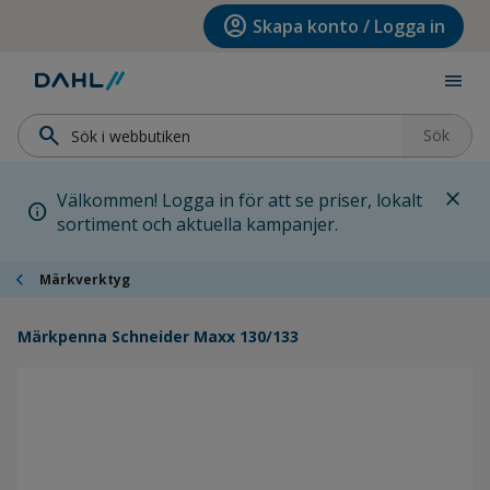
Hoppa till menyn
Hoppa till huvudinnehållet
Hoppa till sidfoten
account_circle
Skapa konto / Logga in
menu
search
Sök
close
Välkommen! Logga in för att se priser, lokalt
info
sortiment och aktuella kampanjer.
chevron_left
Märkverktyg
Märkpenna Schneider Maxx 130/133