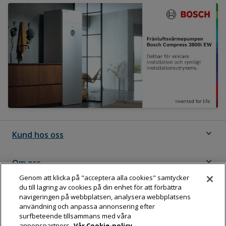
expand_more
Kund hos oss
expand_more
Om oss
Genom att klicka på "acceptera alla cookies" samtycker
du till lagring av cookies på din enhet för att förbättra
expand_more
Följ Dahl
navigeringen på webbplatsen, analysera webbplatsens
användning och anpassa annonsering efter
surfbeteende tillsammans med våra
annonspartners.
Vår Cookie-policy.