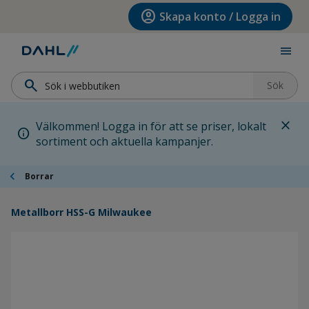
Hoppa till menyn
Hoppa till huvudinnehållet
Hoppa till sidfoten
account_circle
Skapa konto / Logga in
menu
search
Sök
close
Välkommen! Logga in för att se priser, lokalt
info
sortiment och aktuella kampanjer.
chevron_left
Borrar
Metallborr HSS-G Milwaukee