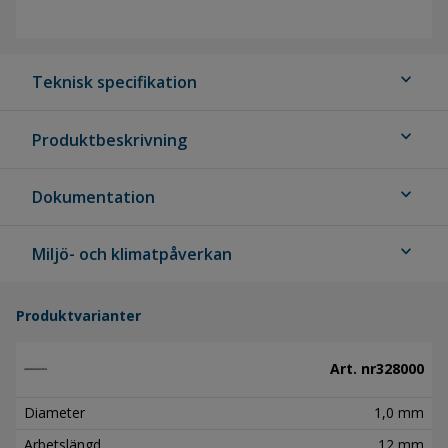
expand_more
Teknisk specifikation
expand_more
Produktbeskrivning
expand_more
Dokumentation
expand_more
Miljö- och klimatpåverkan
Produktvarianter
Art. nr
328000
Diameter
1,0 mm
Arbetslängd
12 mm