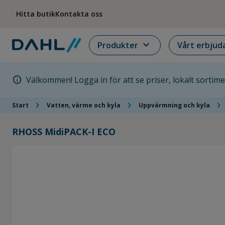
Hoppa till menyn
Hoppa till huvudinnehållet
Hoppa till sidfoten
Hitta butik
Kontakta oss
expand_more
Produkter
Vårt erbjud
info
Välkommen! Logga in för att se priser, lokalt sortim
chevron_right
chevron_right
chevron_right
Start
Vatten, värme och kyla
Uppvärmning och kyla
RHOSS MidiPACK-I ECO