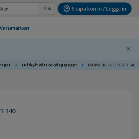
account_circle
Skapa konto / Logga in
Sök
Varumärken
close
chevron_right
chevron_right
regat
Luftkylt vätskekylaggregat
MIDIPACK-I ECO TCAITI 140
I 140