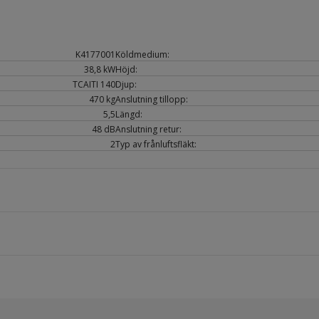
K4177001
Köldmedium:
38,8 kW
Höjd:
TCAITI 140
Djup:
470 kg
Anslutning tillopp:
5,5
Längd:
48 dB
Anslutning retur:
2
Typ av frånluftsfläkt: