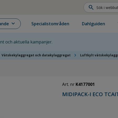
search
expand_more
ande
Specialistområden
Dahlguiden
ent och aktuella kampanjer.
chevron_right
Vätskekylaggregat och datakylaggregat
Luftkylt vätskekylagg
Art. nr
K4177001
MIDIPACK-I ECO TCAIT