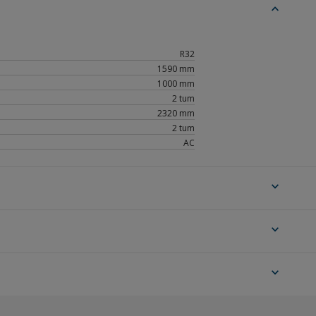
expand_less
R32
1590 mm
1000 mm
2 tum
2320 mm
2 tum
AC
expand_more
expand_more
expand_more