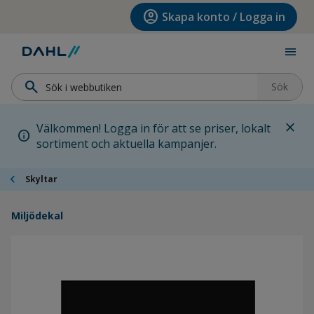
Hoppa till menyn
Hoppa till huvudinnehållet
Hoppa till sidfoten
account_circle
Skapa konto / Logga in
menu
search
Sök
close
Välkommen! Logga in för att se priser, lokalt
info
sortiment och aktuella kampanjer.
chevron_left
Skyltar
Miljödekal