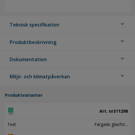
expand_more
Teknisk specifikation
expand_more
Produktbeskrivning
expand_more
Dokumentation
expand_more
Miljö- och klimatpåverkan
Produktvarianter
Art. nr
311298
Text
Färgade glasför...