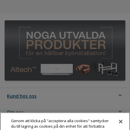
expand_more
Kund hos oss
expand_more
Om oss
Genom att klicka på "acceptera alla cookies" samtycker
du till lagring av cookies på din enhet för att förbättra
expand_more
Följ Dahl