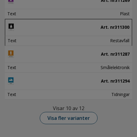
Art. nr
311269
Text
Plast
Art. nr
311300
Text
Restavfall
Art. nr
311287
Text
Smålelektronik
Art. nr
311294
Text
Tidningar
Visar 10 av 12
Visa fler varianter