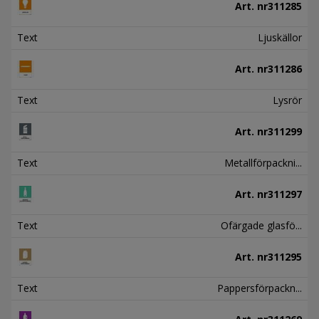
Art. nr
311285
Text
Ljuskällor
Art. nr
311286
Text
Lysrör
Art. nr
311299
Text
Metallförpackni...
Art. nr
311297
Text
Ofärgade glasfö...
Art. nr
311295
Text
Pappersförpackn...