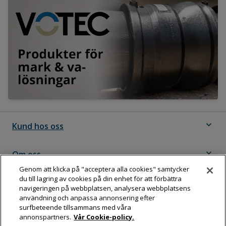
expand_more
Kund hos oss
expand_more
Om oss
Genom att klicka på "acceptera alla cookies" samtycker
du till lagring av cookies på din enhet för att förbättra
expand_more
Följ Dahl
navigeringen på webbplatsen, analysera webbplatsens
användning och anpassa annonsering efter
surfbeteende tillsammans med våra
annonspartners.
Vår Cookie-policy.