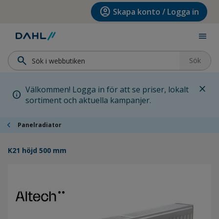
Hoppa till menyn
Hoppa till huvudinnehållet
Hoppa till sidfoten
account_circle
Skapa konto / Logga in
menu
search
Sök
close
Välkommen! Logga in för att se priser, lokalt
info
sortiment och aktuella kampanjer.
chevron_left
Panelradiator
K21 höjd 500 mm