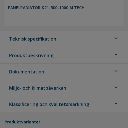
PANELRADIATOR K21-500-1000 ALTECH
expand_more
Teknisk specifikation
expand_more
Produktbeskrivning
expand_more
Dokumentation
expand_more
Miljö- och klimatpåverkan
expand_more
Klassificering och kvalitetsmärkning
Produktvarianter