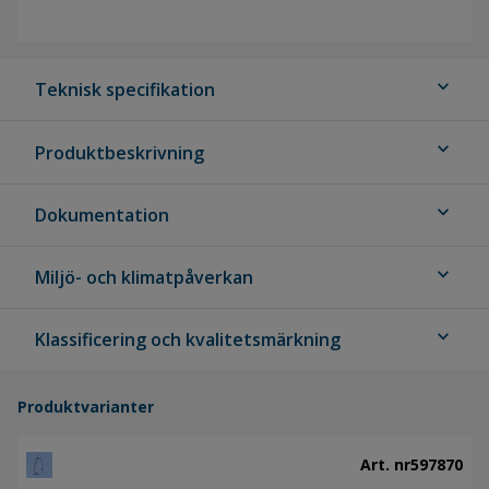
expand_more
Teknisk specifikation
expand_more
Produktbeskrivning
expand_more
Dokumentation
expand_more
Miljö- och klimatpåverkan
expand_more
Klassificering och kvalitetsmärkning
Produktvarianter
Art. nr
597870