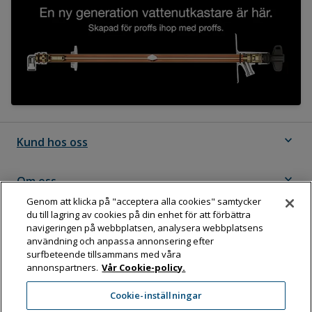
expand_more
Kund hos oss
expand_more
Om oss
Genom att klicka på "acceptera alla cookies" samtycker
du till lagring av cookies på din enhet för att förbättra
expand_more
Följ Dahl
navigeringen på webbplatsen, analysera webbplatsens
användning och anpassa annonsering efter
surfbeteende tillsammans med våra
annonspartners.
Vår Cookie-policy.
Dahl Sverige AB
Cookie-inställningar
Box 11076, 161 11 BROMMA