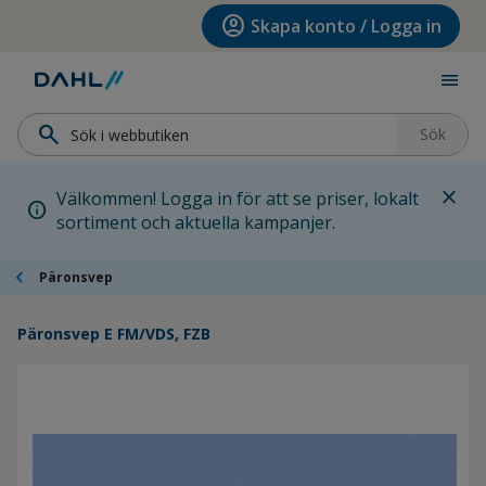
Hoppa till menyn
Hoppa till huvudinnehållet
Hoppa till sidfoten
account_circle
Skapa konto / Logga in
menu
search
Sök
close
Välkommen! Logga in för att se priser, lokalt
info
sortiment och aktuella kampanjer.
chevron_left
Päronsvep
Päronsvep E FM/VDS, FZB