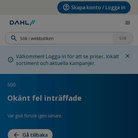
Hoppa till menyn
Hoppa till huvudinnehållet
Hoppa till sidfoten
account_circle
Skapa konto / Logga in
menu
search
Sök
close
Välkommen! Logga in för att se priser, lokalt
info
sortiment och aktuella kampanjer.
500
Okänt fel inträffade
Var god försök igen senare.
arrow_back
Gå tillbaka