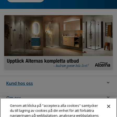
expand_more
Kund hos oss
expand_more
Om oss
Genom att klicka på "acceptera alla cookies" samtycker
du till lagring av cookies på din enhet för att förbättra
expand_more
Följ Dahl
navigeringen på webbplatsen, analysera webbplatsens