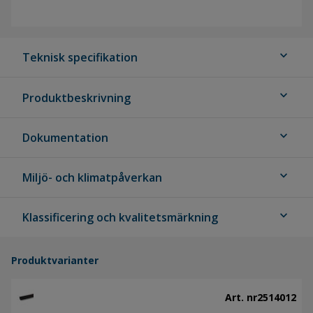
expand_more
Teknisk specifikation
expand_more
Produktbeskrivning
expand_more
Dokumentation
expand_more
Miljö- och klimatpåverkan
expand_more
Klassificering och kvalitetsmärkning
Produktvarianter
Art. nr
2514012