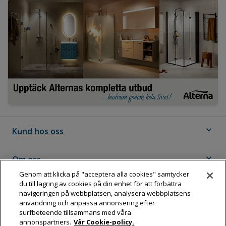
expand_more
Kund hos oss
expand_more
Om oss
Genom att klicka på "acceptera alla cookies" samtycker
du till lagring av cookies på din enhet för att förbättra
expand_more
Följ Dahl
navigeringen på webbplatsen, analysera webbplatsens
användning och anpassa annonsering efter
surfbeteende tillsammans med våra
annonspartners.
Vår Cookie-policy.