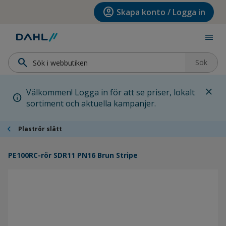
Hoppa till menyn
Hoppa till huvudinnehållet
Hoppa till sidfoten
account_circle
Skapa konto / Logga in
menu
search
Sök
close
Välkommen! Logga in för att se priser, lokalt
info
sortiment och aktuella kampanjer.
chevron_left
Plaströr slätt
PE100RC-rör SDR11 PN16 Brun Stripe