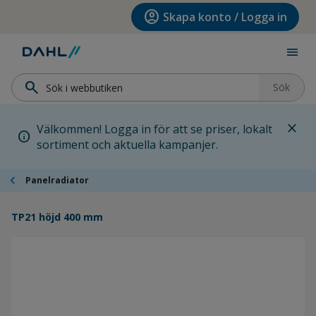
Hoppa till menyn
Hoppa till huvudinnehållet
Hoppa till sidfoten
account_circle
Skapa konto / Logga in
menu
search
Sök
close
Välkommen! Logga in för att se priser, lokalt
info
sortiment och aktuella kampanjer.
chevron_left
Panelradiator
TP21 höjd 400 mm