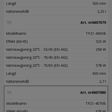
Längd
500 mm
Vatteninnehåll
2,25 l
Art. nr
6607079
Modellnamn
TP21-406VB
Effekt (60/45)
325 W
Värmeavgivning 20°C - 55/45 (EN 442)
298 W
Värmeavgivning 20°C - 70/40 (EN 442)
-
Värmeavgivning 20°C - 75/65 (EN 442)
578 W
Längd
600 mm
Vatteninnehåll
2,7 l
Art. nr
6607080
Modellnamn
TP21-407VB
Effekt (60/45)
379 W