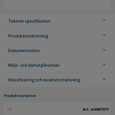
expand_more
Teknisk specifikation
expand_more
Produktbeskrivning
expand_more
Dokumentation
expand_more
Miljö- och klimatpåverkan
expand_more
Klassificering och kvalitetsmärkning
Produktvarianter
Art. nr
6607077