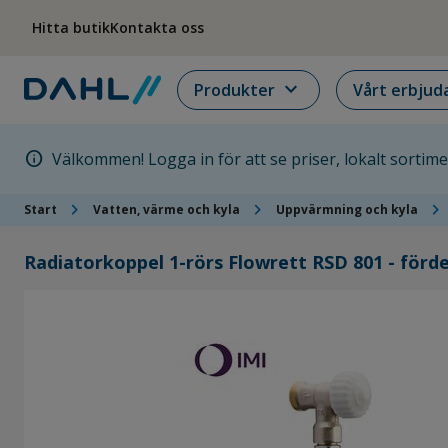
Hoppa till menyn
Hoppa till huvudinnehållet
Hoppa till sidfoten
Hitta butik
Kontakta oss
expand_more
Produkter
Vårt erbjud
info
Välkommen! Logga in för att se priser, lokalt sortim
chevron_right
chevron_right
chevron_right
Start
Vatten, värme och kyla
Uppvärmning och kyla
Radiatorkoppel 1-rörs Flowrett RSD 801 - förd