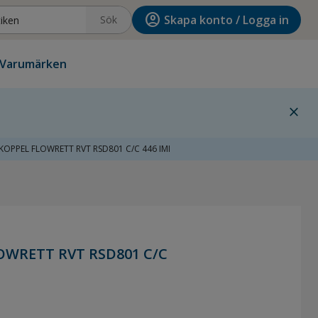
account_circle
Skapa konto / Logga in
Sök
Varumärken
close
OPPEL FLOWRETT RVT RSD801 C/C 446 IMI
OWRETT RVT RSD801 C/C