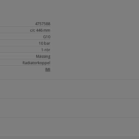
4757588
c/c 446 mm
G10
10 bar
1-rör
Mässing
Radiatorkoppel
IMI