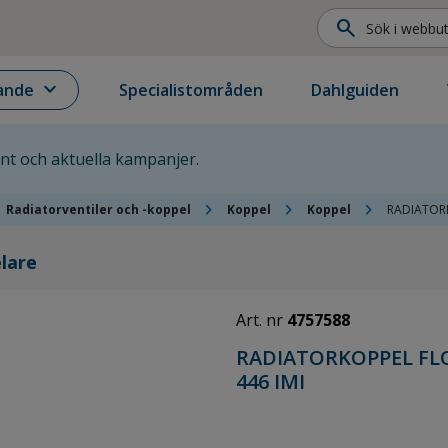
search
expand_more
ande
Specialistområden
Dahlguiden
ent och aktuella kampanjer.
chevron_right
chevron_right
chevron_right
Radiatorventiler och -koppel
Koppel
Koppel
RADIATORK
elare
Art. nr
4757588
RADIATORKOPPEL FL
446 IMI