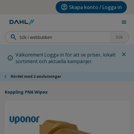
Hoppa till menyn
Hoppa till huvudinnehållet
Hoppa till sidfoten
account_circle
Skapa konto / Logga in
menu
search
Sök
close
Välkommen! Logga in för att se priser, lokalt
info
sortiment och aktuella kampanjer.
chevron_left
Rördel med 2 anslutningar
Koppling PN6 Wipex