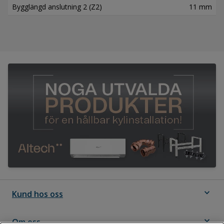
Bygglängd anslutning 2 (Z2)
11 mm
expand_more
Kund hos oss
expand_more
Om oss