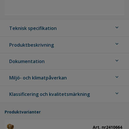
expand_more
Teknisk specifikation
expand_more
Produktbeskrivning
expand_more
Dokumentation
expand_more
Miljö- och klimatpåverkan
expand_more
Klassificering och kvalitetsmärkning
Produktvarianter
Art. nr
2410664