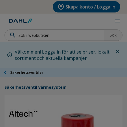
Hoppa till menyn
Hoppa till huvudinnehållet
Hoppa till sidfoten
account_circle
Skapa konto / Logga in
menu
search
Sök
close
Välkommen! Logga in för att se priser, lokalt
info
sortiment och aktuella kampanjer.
chevron_left
Säkerhetsventiler
Säkerhetsventil värmesystem