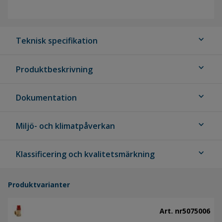
expand_more
Teknisk specifikation
expand_more
Produktbeskrivning
expand_more
Dokumentation
expand_more
Miljö- och klimatpåverkan
expand_more
Klassificering och kvalitetsmärkning
Produktvarianter
Art. nr
5075006