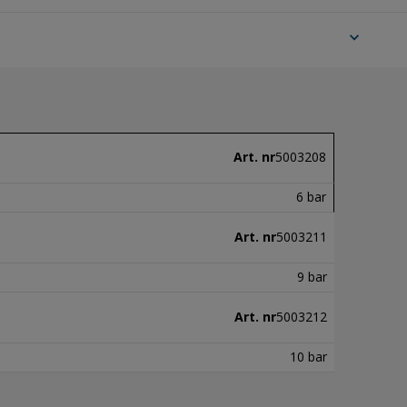
expand_more
Art. nr
5003208
6 bar
Art. nr
5003211
9 bar
Art. nr
5003212
10 bar