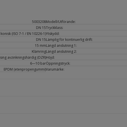
5003208
Modell/Utförande:
DN 15
Tryckklass:
konisk (ISO 7-1 / EN 10226-1)
Ytskydd:
DN 15
Lämplig för kontinuerlig drift:
15 mm
Längd anslutning 1:
Klämring
Längd anslutning 2:
sing avzinkningshärdig (DZR)
Höjd:
6—10 bar
Öppningstryck:
EPDM (etenpropengummi)
Varumärke: