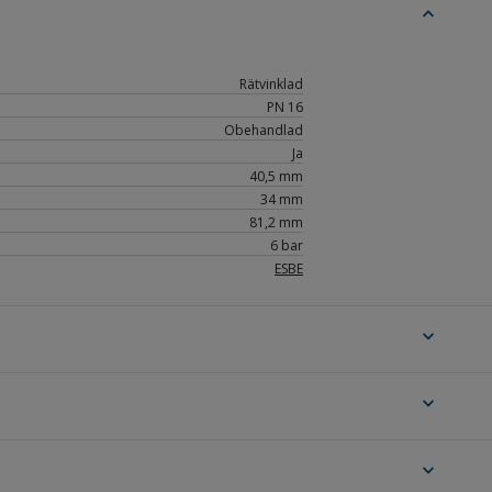
expand_less
Rätvinklad
PN 16
Obehandlad
Ja
40,5 mm
34 mm
81,2 mm
6 bar
ESBE
expand_more
expand_more
expand_more