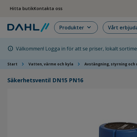
Hoppa till menyn
Hoppa till huvudinnehållet
Hoppa till sidfoten
Hitta butik
Kontakta oss
expand_more
Produkter
Vårt erbjud
info
Välkommen! Logga in för att se priser, lokalt sortim
chevron_right
chevron_right
Start
Vatten, värme och kyla
Avstängning, styrning och 
Säkerhetsventil DN15 PN16