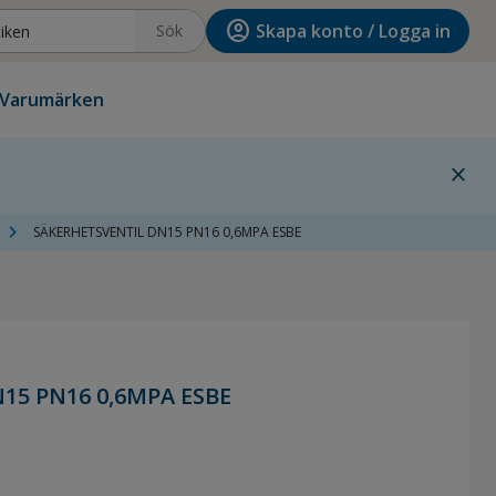
account_circle
Skapa konto / Logga in
Sök
Varumärken
close
chevron_right
SÄKERHETSVENTIL DN15 PN16 0,6MPA ESBE
15 PN16 0,6MPA ESBE