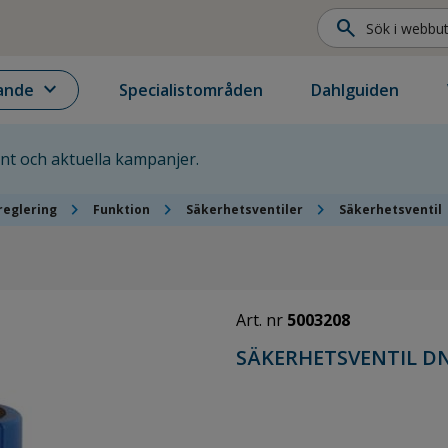
search
expand_more
ande
Specialistområden
Dahlguiden
ent och aktuella kampanjer.
chevron_right
chevron_right
chevron_right
reglering
Funktion
Säkerhetsventiler
Säkerhetsventil
Art. nr
5003208
SÄKERHETSVENTIL DN