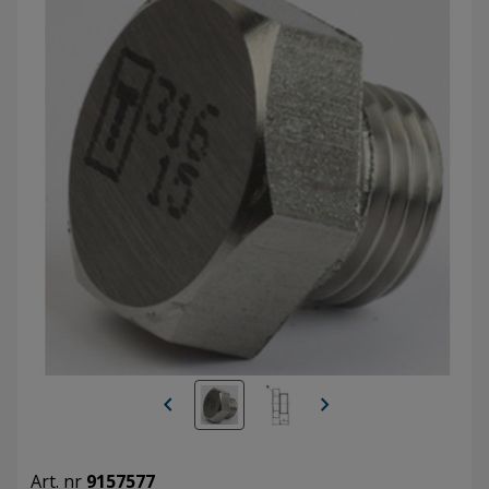
chevron_left
chevron_right
Art. nr
9157577