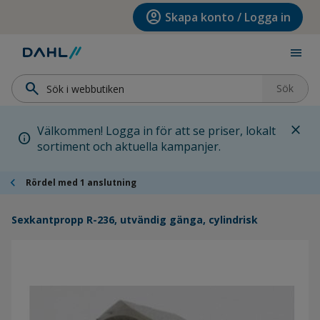
Hoppa till menyn
Hoppa till huvudinnehållet
Hoppa till sidfoten
account_circle
Skapa konto / Logga in
menu
search
Sök
close
Välkommen! Logga in för att se priser, lokalt
info
sortiment och aktuella kampanjer.
chevron_left
Rördel med 1 anslutning
Sexkantpropp R-236, utvändig gänga, cylindrisk