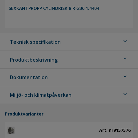
SEXKANTPROPP CYLINDRISK 8 R-236 1.4404
expand_more
Teknisk specifikation
expand_more
Produktbeskrivning
expand_more
Dokumentation
expand_more
Miljö- och klimatpåverkan
Produktvarianter
Art. nr
9157576