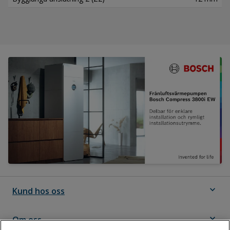
expand_more
Kund hos oss
expand_more
Om oss