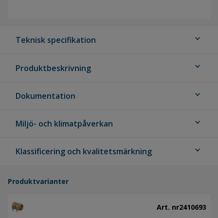
expand_more
Teknisk specifikation
expand_more
Produktbeskrivning
expand_more
Dokumentation
expand_more
Miljö- och klimatpåverkan
expand_more
Klassificering och kvalitetsmärkning
Produktvarianter
Art. nr
2410693