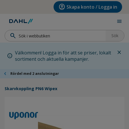
Hoppa till menyn
Hoppa till huvudinnehållet
Hoppa till sidfoten
account_circle
Skapa konto / Logga in
menu
search
Sök
close
Välkommen! Logga in för att se priser, lokalt
info
sortiment och aktuella kampanjer.
chevron_left
Rördel med 2 anslutningar
Skarvkoppling PN6 Wipex