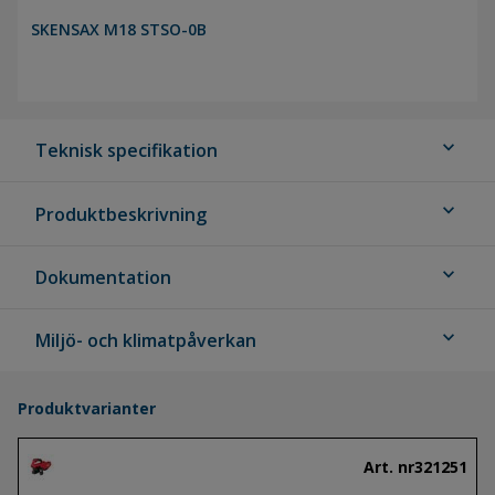
SKENSAX M18 STSO-0B
expand_more
Teknisk specifikation
expand_more
Produktbeskrivning
expand_more
Dokumentation
expand_more
Miljö- och klimatpåverkan
Produktvarianter
Art. nr
321251