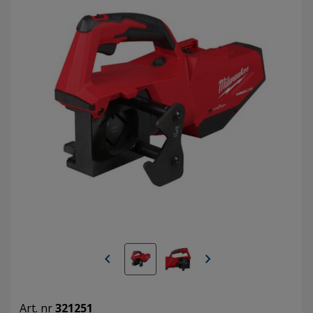
chevron_left
chevron_right
Art. nr
321251