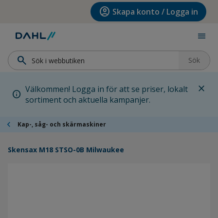
Hoppa till menyn
Hoppa till huvudinnehållet
Hoppa till sidfoten
account_circle
Skapa konto / Logga in
menu
search
Sök
close
Välkommen! Logga in för att se priser, lokalt
info
sortiment och aktuella kampanjer.
chevron_left
Kap-, såg- och skärmaskiner
Skensax M18 STSO-0B Milwaukee