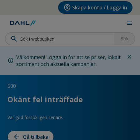
Hoppa till menyn
Hoppa till huvudinnehållet
Hoppa till sidfoten
account_circle
Skapa konto / Logga in
menu
search
Sök
close
Välkommen! Logga in för att se priser, lokalt
info
sortiment och aktuella kampanjer.
500
Okänt fel inträffade
Var god försök igen senare.
arrow_back
Gå tillbaka