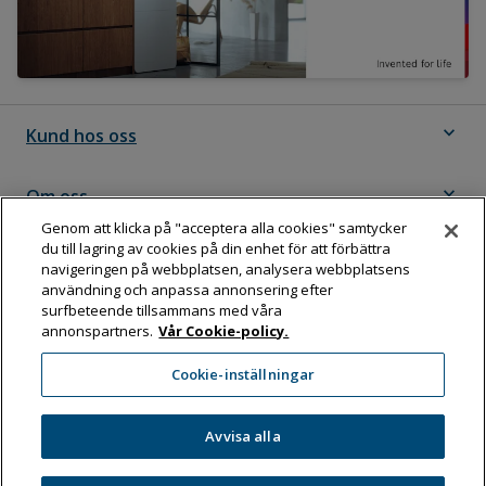
expand_more
Kund hos oss
expand_more
Om oss
Genom att klicka på "acceptera alla cookies" samtycker
du till lagring av cookies på din enhet för att förbättra
expand_more
Följ Dahl
navigeringen på webbplatsen, analysera webbplatsens
användning och anpassa annonsering efter
surfbeteende tillsammans med våra
annonspartners.
Vår Cookie-policy.
Dahl Sverige AB
Cookie-inställningar
Box 11076, 161 11 BROMMA
Tel:
08-583 595 00
Avvisa alla