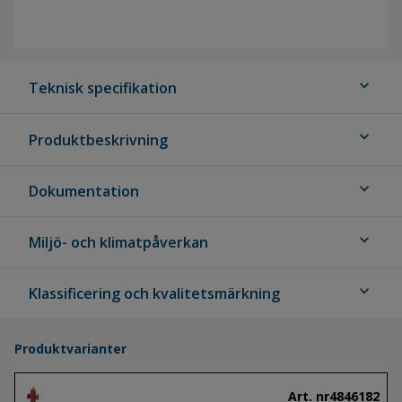
expand_more
Teknisk specifikation
expand_more
Produktbeskrivning
expand_more
Dokumentation
expand_more
Miljö- och klimatpåverkan
expand_more
Klassificering och kvalitetsmärkning
Produktvarianter
Art. nr
4846182