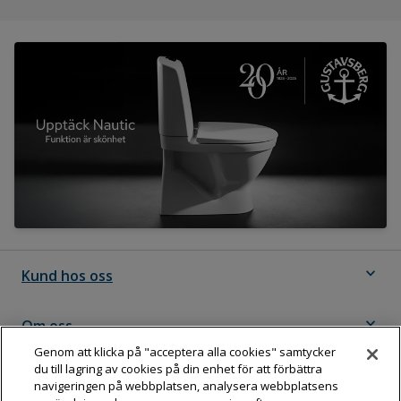
expand_more
Kund hos oss
expand_more
Om oss
Genom att klicka på "acceptera alla cookies" samtycker
du till lagring av cookies på din enhet för att förbättra
expand_more
Följ Dahl
navigeringen på webbplatsen, analysera webbplatsens