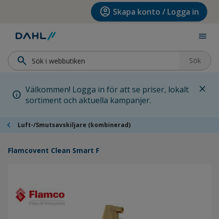
Hoppa till menyn
Hoppa till huvudinnehållet
Hoppa till sidfoten
account_circle
Skapa konto / Logga in
menu
search
Sök
close
Välkommen! Logga in för att se priser, lokalt
info
sortiment och aktuella kampanjer.
chevron_left
Luft-/Smutsavskiljare (kombinerad)
Flamcovent Clean Smart F