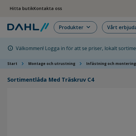
Hoppa till menyn
Hoppa till huvudinnehållet
Hoppa till sidfoten
Hitta butik
Kontakta oss
expand_more
Produkter
Vårt erbjud
info
Välkommen! Logga in för att se priser, lokalt sortim
chevron_right
chevron_right
Start
Montage och utrustning
Infästning och montering
Sortimentlåda Med Träskruv C4