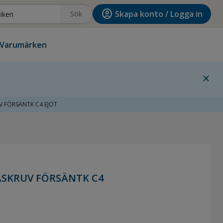
account_circle
Skapa konto / Logga in
Sök
Varumärken
close
 FÖRSÄNTK C4 EJOT
SKRUV FÖRSÄNTK C4