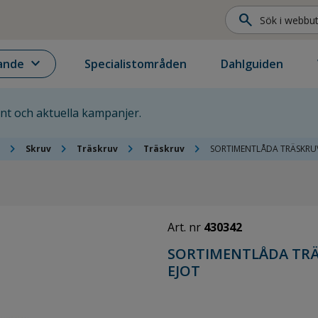
search
expand_more
ande
Specialistområden
Dahlguiden
ent och aktuella kampanjer.
chevron_right
chevron_right
chevron_right
chevron_right
Skruv
Träskruv
Träskruv
SORTIMENTLÅDA TRÄSKRUV
Art. nr
430342
SORTIMENTLÅDA TRÄ
EJOT