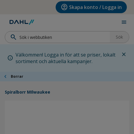
Hoppa till menyn
Hoppa till huvudinnehållet
Hoppa till sidfoten
account_circle
Skapa konto / Logga in
menu
search
Sök
close
Välkommen! Logga in för att se priser, lokalt
info
sortiment och aktuella kampanjer.
chevron_left
Borrar
Spiralborr MIlwaukee