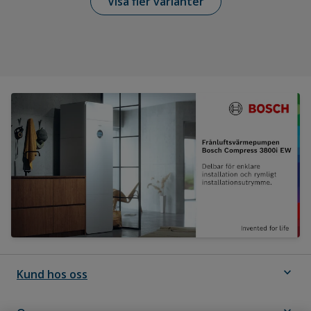
Visa fler varianter
expand_more
Kund hos oss