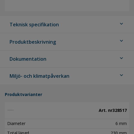
expand_more
Teknisk specifikation
expand_more
Produktbeskrivning
expand_more
Dokumentation
expand_more
Miljö- och klimatpåverkan
Produktvarianter
Art. nr
328517
Diameter
6 mm
Total längd
230 mm