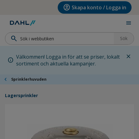
Hoppa till menyn
Hoppa till huvudinnehållet
Hoppa till sidfoten
account_circle
Skapa konto / Logga in
menu
search
Sök
close
Välkommen! Logga in för att se priser, lokalt
info
sortiment och aktuella kampanjer.
chevron_left
Sprinklerhuvuden
Lagersprinkler