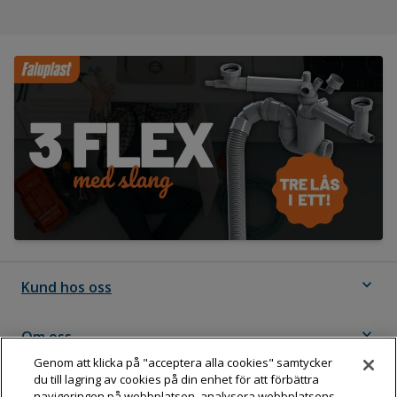
expand_more
Kund hos oss
expand_more
Om oss
Genom att klicka på "acceptera alla cookies" samtycker
du till lagring av cookies på din enhet för att förbättra
expand_more
Följ Dahl
navigeringen på webbplatsen, analysera webbplatsens