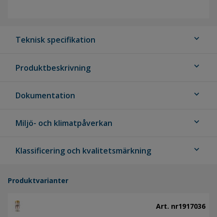
expand_more
Teknisk specifikation
expand_more
Produktbeskrivning
expand_more
Dokumentation
expand_more
Miljö- och klimatpåverkan
expand_more
Klassificering och kvalitetsmärkning
Produktvarianter
Art. nr
1917036