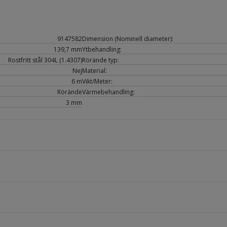
9147582
Dimension (Nominell diameter):
139,7 mm
Ytbehandling:
Rostfritt stål 304L (1.4307)
Rörände typ:
Nej
Material:
6 m
Vikt/Meter:
Rörände
Värmebehandling:
3 mm