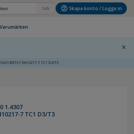
account_circle
Skapa konto / Logga in
Sök
Varumärken
close
ÖDGAT/BETAT EN10217-7 TC1 D3/T3
0 1.4307
0217-7 TC1 D3/T3