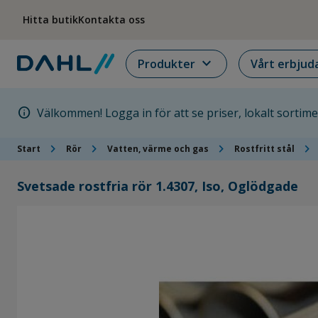
Hoppa till menyn
Hoppa till huvudinnehållet
Hoppa till sidfoten
Hitta butik
Kontakta oss
expand_more
Produkter
Vårt erbjud
info
Välkommen! Logga in för att se priser, lokalt sortim
chevron_right
chevron_right
chevron_right
chevron_right
Start
Rör
Vatten, värme och gas
Rostfritt stål
Svetsade rostfria rör 1.4307, Iso, Oglödgade