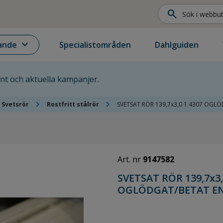
search
expand_more
ande
Specialistområden
Dahlguiden
ent och aktuella kampanjer.
chevron_right
chevron_right
Svetsrör
Rostfritt stålrör
SVETSAT RÖR 139,7x3,0 1.4307 OGL
Art. nr
9147582
SVETSAT RÖR 139,7x3,
OGLÖDGAT/BETAT EN1