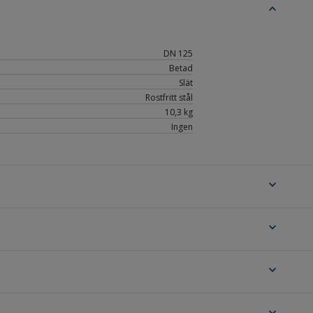
expand_less
DN 125
Betad
Slät
Rostfritt stål
10,3 kg
Ingen
expand_more
expand_more
expand_more