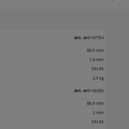
expand_more
Art. nr
9147764
88,9 mm
1,6 mm
DN 80
3,5 kg
Art. nr
9140206
88,9 mm
2 mm
DN 80