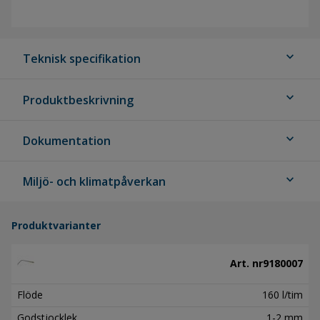
expand_more
Teknisk specifikation
expand_more
Produktbeskrivning
expand_more
Dokumentation
expand_more
Miljö- och klimatpåverkan
Produktvarianter
Art. nr
9180007
Flöde
160 l/tim
Godstjocklek
1-2 mm