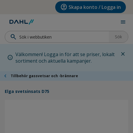
Hoppa till menyn
Hoppa till huvudinnehållet
Hoppa till sidfoten
account_circle
Skapa konto / Logga in
menu
search
Sök
close
Välkommen! Logga in för att se priser, lokalt
info
sortiment och aktuella kampanjer.
chevron_left
Tillbehör gassvetsar och -brännare
Elga svetsinsats D75