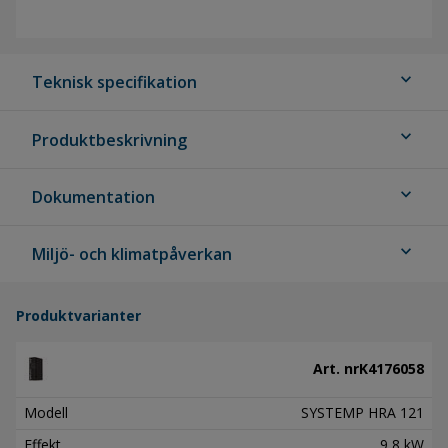
expand_more
Teknisk specifikation
expand_more
Produktbeskrivning
expand_more
Dokumentation
expand_more
Miljö- och klimatpåverkan
Produktvarianter
Art. nr
K4176058
Modell
SYSTEMP HRA 121
Effekt
9,8 kW