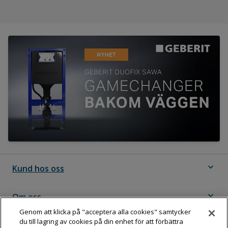
expand_more
Kund hos oss
expand_more
Om oss
Genom att klicka på "acceptera alla cookies" samtycker
du till lagring av cookies på din enhet för att förbättra
expand_more
Följ Dahl