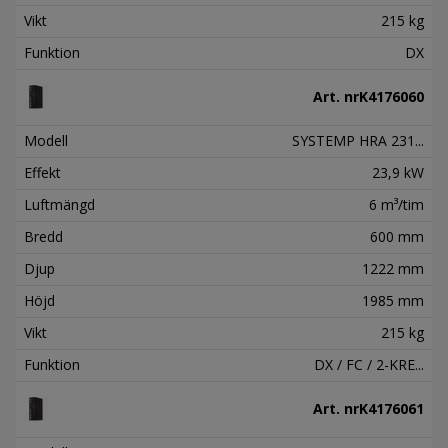
Vikt
215 kg
Funktion
DX
Art. nr
K4176060
Modell
SYSTEMP HRA 231...
Effekt
23,9 kW
Luftmängd
6 m³/tim
Bredd
600 mm
Djup
1222 mm
Höjd
1985 mm
Vikt
215 kg
Funktion
DX / FC / 2-KRE...
Art. nr
K4176061