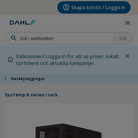
Hoppa till menyn
Hoppa till huvudinnehållet
Hoppa till sidfoten
account_circle
Skapa konto / Logga in
menu
search
Sök
close
Välkommen! Logga in för att se priser, lokalt
info
sortiment och aktuella kampanjer.
chevron_left
Datakylaggregat
SysTemp R serien i rack