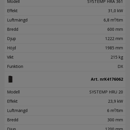
Modell
SYSTEMP HRA 361
Effekt
31,0 kW
Luftmängd
6,8 m³/tim
Bredd
600 mm
Djup
1222 mm
Höjd
1985 mm
Vikt
215 kg
Funktion
DX
Art. nr
K4176062
Modell
SYSTEMP HRU 20
Effekt
23,9 kW
Luftmängd
6 m³/tim
Bredd
300 mm
Djup
1200 mm