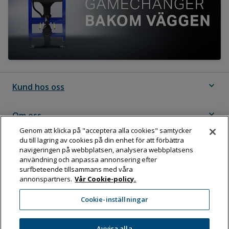
expand_more
Kund hos oss
expand_more
Om oss
Genom att klicka på "acceptera alla cookies" samtycker
du till lagring av cookies på din enhet för att förbättra
expand_more
Följ Dahl
navigeringen på webbplatsen, analysera webbplatsens
användning och anpassa annonsering efter
surfbeteende tillsammans med våra
annonspartners.
Vår Cookie-policy.
Dahl Sverige AB
Cookie-inställningar
Box 11076, 161 11 BROMMA
Tel:
08-583 595 00
Avvisa alla