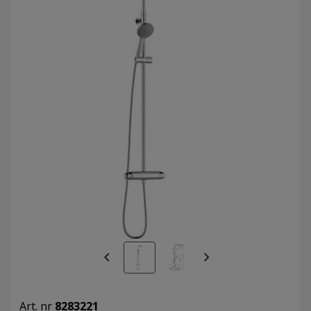
chevron_left
chevron_right
Art. nr
8283221