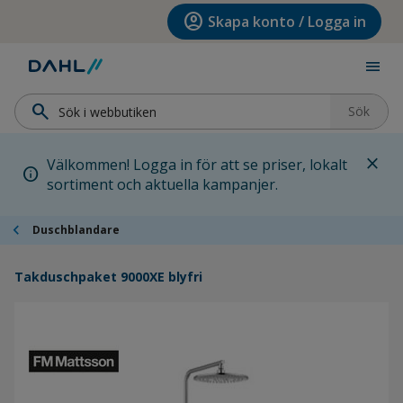
Hoppa till menyn
Hoppa till huvudinnehållet
Hoppa till sidfoten
account_circle
Skapa konto / Logga in
menu
search
Sök
close
Välkommen! Logga in för att se priser, lokalt
info
sortiment och aktuella kampanjer.
chevron_left
Duschblandare
Takduschpaket 9000XE blyfri