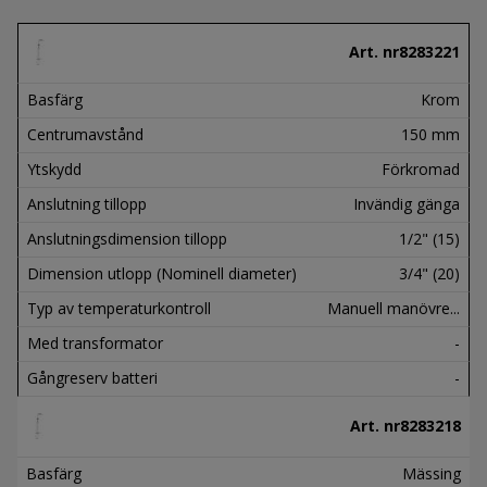
Art. nr
8283221
Basfärg
Krom
Centrumavstånd
150 mm
Ytskydd
Förkromad
Anslutning tillopp
Invändig gänga
Anslutningsdimension tillopp
1/2" (15)
Dimension utlopp (Nominell diameter)
3/4" (20)
Typ av temperaturkontroll
Manuell manövre...
Med transformator
-
Gångreserv batteri
-
Art. nr
8283218
Basfärg
Mässing