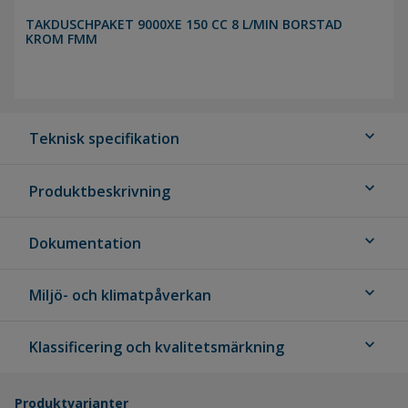
TAKDUSCHPAKET 9000XE 150 CC 8 L/MIN BORSTAD
KROM FMM
expand_more
Teknisk specifikation
expand_more
Produktbeskrivning
expand_more
Dokumentation
expand_more
Miljö- och klimatpåverkan
expand_more
Klassificering och kvalitetsmärkning
Produktvarianter