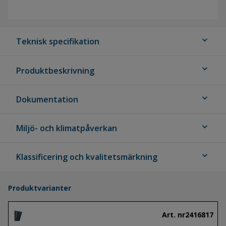
expand_more
Teknisk specifikation
expand_more
Produktbeskrivning
expand_more
Dokumentation
expand_more
Miljö- och klimatpåverkan
expand_more
Klassificering och kvalitetsmärkning
Produktvarianter
Art. nr
2416817