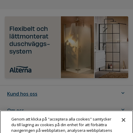
expand_more
Kund hos oss
expand_more
Om oss
Genom att klicka på "acceptera alla cookies" samtycker
du till lagring av cookies på din enhet för att förbättra
expand_more
Följ Dahl
navigeringen på webbplatsen, analysera webbplatsens