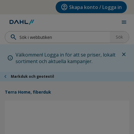
Hoppa till menyn
Hoppa till huvudinnehållet
Hoppa till sidfoten
account_circle
Skapa konto / Logga in
menu
search
Sök
close
Välkommen! Logga in för att se priser, lokalt
info
sortiment och aktuella kampanjer.
chevron_left
Markduk och geotextil
Terra Home, fiberduk