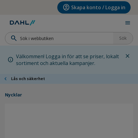
Hoppa till menyn
Hoppa till huvudinnehållet
Hoppa till sidfoten
account_circle
Skapa konto / Logga in
menu
search
Sök
close
Välkommen! Logga in för att se priser, lokalt
info
sortiment och aktuella kampanjer.
chevron_left
Lås och säkerhet
Nycklar