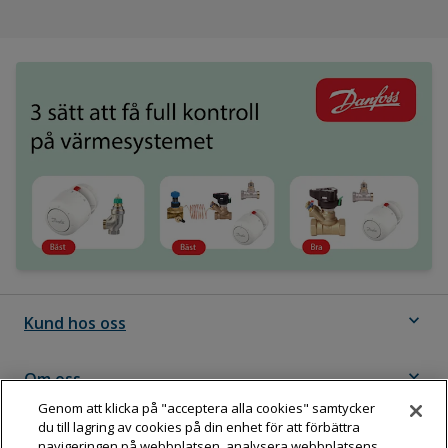
expand_more
Kund hos oss
expand_more
Om oss
Genom att klicka på "acceptera alla cookies" samtycker
du till lagring av cookies på din enhet för att förbättra
expand_more
Följ Dahl
navigeringen på webbplatsen, analysera webbplatsens