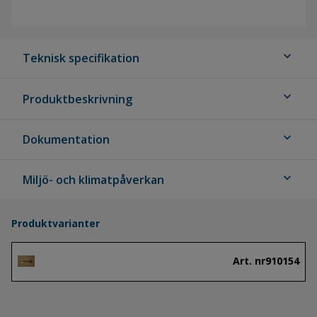
expand_more
Teknisk specifikation
expand_more
Produktbeskrivning
expand_more
Dokumentation
expand_more
Miljö- och klimatpåverkan
Produktvarianter
Art. nr
910154