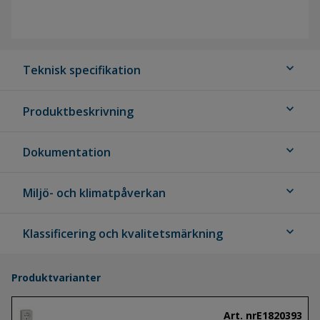
expand_more
Teknisk specifikation
expand_more
Produktbeskrivning
expand_more
Dokumentation
expand_more
Miljö- och klimatpåverkan
expand_more
Klassificering och kvalitetsmärkning
Produktvarianter
Art. nr
E1820393