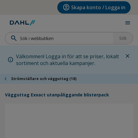
Hoppa till menyn
Hoppa till huvudinnehållet
Hoppa till sidfoten
account_circle
Skapa konto / Logga in
menu
search
Sök
close
Välkommen! Logga in för att se priser, lokalt
info
sortiment och aktuella kampanjer.
chevron_left
Strömställare och vägguttag (18)
Vägguttag Exxact utanpåliggande blisterpack