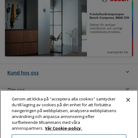
expand_more
Kund hos oss
expand_more
Om oss
Genom att klicka på "acceptera alla cookies" samtycker
du till lagring av cookies på din enhet för att förbättra
expand_more
Följ Dahl
navigeringen på webbplatsen, analysera webbplatsens
användning och anpassa annonsering efter
surfbeteende tillsammans med våra
annonspartners.
Vår Cookie-policy.