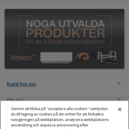
expand_more
Kund hos oss
expand_more
Om oss
Genom att klicka på "acceptera alla cookies" samtycker
du till lagring av cookies på din enhet för att förbättra
expand_more
Följ Dahl
navigeringen på webbplatsen, analysera webbplatsens
användning och anpassa annonsering efter