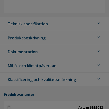
expand_more
Teknisk specifikation
expand_more
Produktbeskrivning
expand_more
Dokumentation
expand_more
Miljö- och klimatpåverkan
expand_more
Klassificering och kvalitetsmärkning
Produktvarianter
Art. nr
6935013