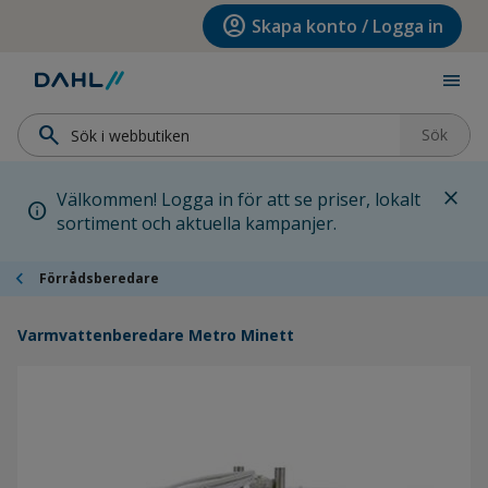
Hoppa till menyn
Hoppa till huvudinnehållet
Hoppa till sidfoten
account_circle
Skapa konto / Logga in
menu
search
Sök
close
Välkommen! Logga in för att se priser, lokalt
info
sortiment och aktuella kampanjer.
chevron_left
Förrådsberedare
Varmvattenberedare Metro Minett