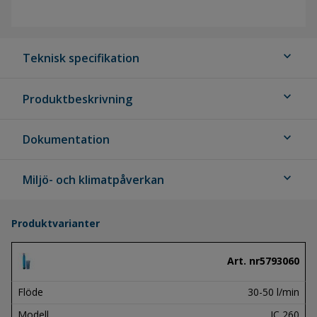
expand_more
Teknisk specifikation
expand_more
Produktbeskrivning
expand_more
Dokumentation
expand_more
Miljö- och klimatpåverkan
Produktvarianter
Art. nr
5793060
Flöde
30-50 l/min
Modell
JC 260