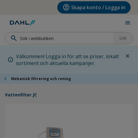
Hoppa till menyn
Hoppa till huvudinnehållet
Hoppa till sidfoten
account_circle
Skapa konto / Logga in
menu
search
Sök
close
Välkommen! Logga in för att se priser, lokalt
info
sortiment och aktuella kampanjer.
chevron_left
Mekanisk filtrering och rening
Vattenfilter JC