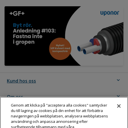
expand_more
Kund hos oss
expand_more
Om oss
Genom att klicka på "acceptera alla cookies" samtycker
du till lagring av cookies på din enhet för att förbättra
expand_more
Följ Dahl
navigeringen på webbplatsen, analysera webbplatsens
användning och anpassa annonsering efter
surfbeteende tillsammans med våra