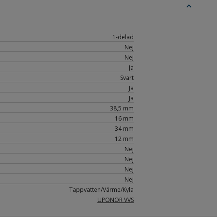
expand_less
1-delad
Nej
Nej
Ja
Svart
Ja
Ja
38,5 mm
16 mm
34 mm
12 mm
Nej
Nej
Nej
Nej
Tappvatten/Värme/Kyla
UPONOR VVS