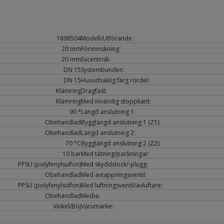
1896504
Modell/Utförande:
20 mm
Förminskning:
20 mm
Excentrisk:
DN 15
Systembunden:
DN 15
Huvudsaklig färg rördel:
Klämring
Dragfast:
Klämring
Med invändig stoppkant:
90 °
Längd anslutning 1:
Obehandlad
Bygglängd anslutning 1 (Z1):
Obehandlad
Längd anslutning 2:
70 °C
Bygglängd anslutning 2 (Z2):
10 bar
Med tätning/packningar:
PPSU (polyfenylsulfon)
Med skyddslock/-plugg:
Obehandlad
Med avtappningsventil:
PPSU (polyfenylsulfon)
Med luftningsventil/avluftare:
Obehandlad
Media:
Vinkel/Böj
Varumärke: