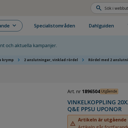
search
expand_more
ande
Specialistområden
Dahlguiden
ent och aktuella kampanjer.
chevron_right
chevron_right
a krymp
2 anslutningar, vinklad rördel
Rördel med 2 anslutn
Art. nr
1896504
Utgående
VINKELKOPPLING 20X2
Q&E PPSU UPONOR
Artikeln är utgående
warning
Artikeln går fortfarande