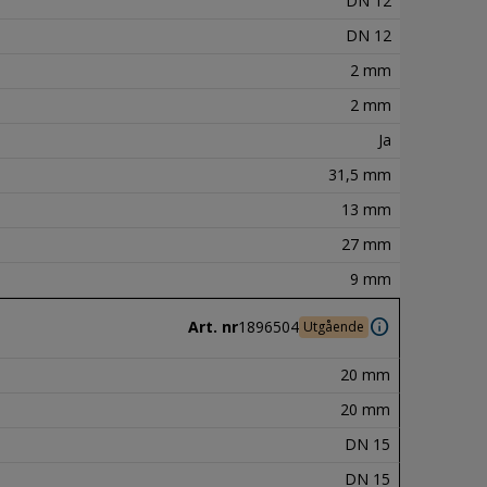
DN 12
DN 12
2 mm
2 mm
Ja
31,5 mm
13 mm
27 mm
9 mm
info
Art. nr
1896504
Utgående
20 mm
20 mm
DN 15
DN 15