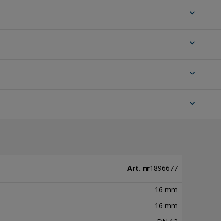
expand_more
expand_more
expand_more
expand_more
Art. nr
1896677
16 mm
16 mm