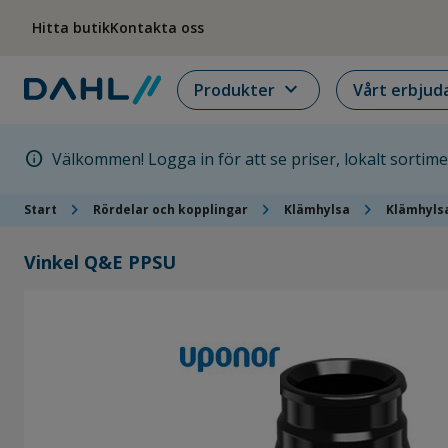
Hoppa till menyn
Hoppa till huvudinnehållet
Hoppa till sidfoten
Hitta butik
Kontakta oss
expand_more
Produkter
Vårt erbjud
info
Välkommen! Logga in för att se priser, lokalt sortim
chevron_right
chevron_right
chevron_right
Start
Rördelar och kopplingar
Klämhylsa
Klämhyls
Vinkel Q&E PPSU