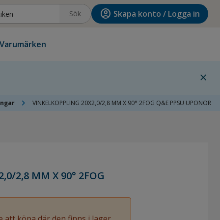
account_circle
Skapa konto / Logga in
Sök
Varumärken
close
chevron_right
ingar
VINKELKOPPLING 20X2,0/2,8 MM X 90° 2FOG Q&E PPSU UPONOR
,0/2,8 MM X 90° 2FOG
 att köpa där den finns i lager.