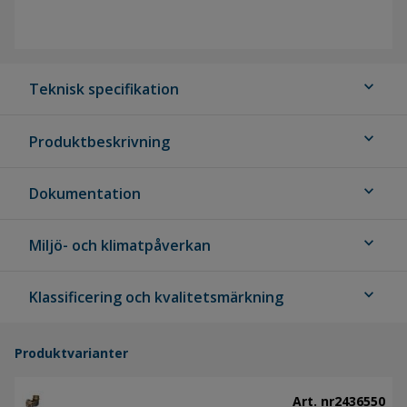
expand_more
Teknisk specifikation
expand_more
Produktbeskrivning
expand_more
Dokumentation
expand_more
Miljö- och klimatpåverkan
expand_more
Klassificering och kvalitetsmärkning
Produktvarianter
Art. nr
2436550