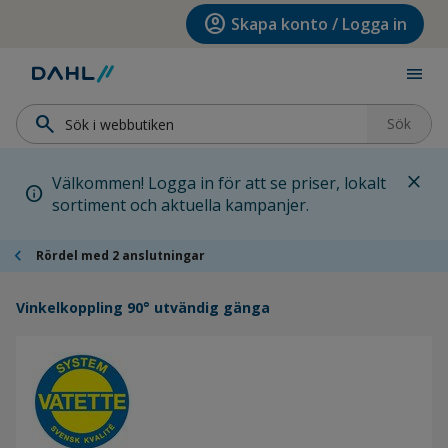
Hoppa till menyn
Hoppa till huvudinnehållet
Hoppa till sidfoten
account_circle
Skapa konto / Logga in
menu
search
Sök
close
Välkommen! Logga in för att se priser, lokalt
info
sortiment och aktuella kampanjer.
chevron_left
Rördel med 2 anslutningar
Vinkelkoppling 90° utvändig gänga