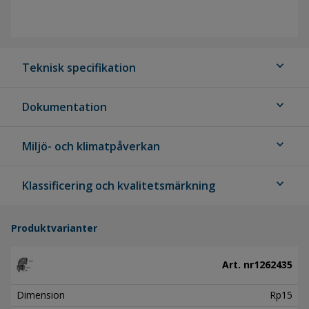
expand_more
Teknisk specifikation
expand_more
Dokumentation
expand_more
Miljö- och klimatpåverkan
expand_more
Klassificering och kvalitetsmärkning
Produktvarianter
Art. nr
1262435
Dimension
Rp15