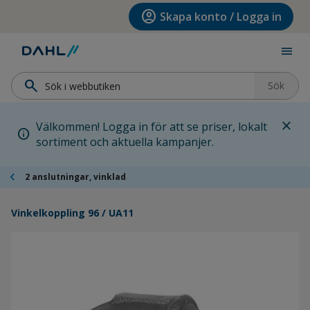
Hoppa till menyn
Hoppa till huvudinnehållet
Hoppa till sidfoten
account_circle
Skapa konto / Logga in
menu
search
Sök
close
Välkommen! Logga in för att se priser, lokalt
info
sortiment och aktuella kampanjer.
chevron_left
2 anslutningar, vinklad
Vinkelkoppling 96 / UA11