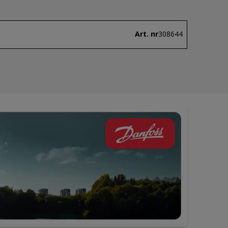
Art. nr
308644