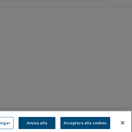
ningar
Avvisa alla
Acceptera alla cookies
:
08-583 595 00