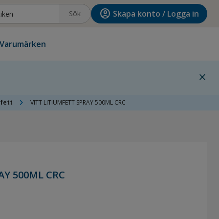
account_circle
Skapa konto / Logga in
Sök
Varumärken
close
chevron_right
fett
VITT LITIUMFETT SPRAY 500ML CRC
AY 500ML CRC