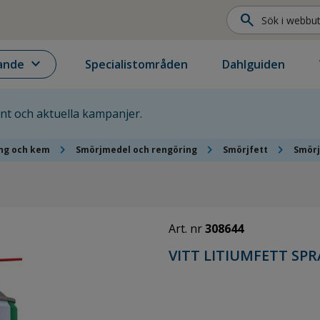
search
expand_more
ande
Specialistområden
Dahlguiden
ent och aktuella kampanjer.
chevron_right
chevron_right
chevron_right
ing och kem
Smörjmedel och rengöring
Smörjfett
Smörj
Art. nr
308644
VITT LITIUMFETT SPR