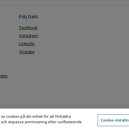
Följ Dahl
Facebook
Instagram
LinkedIn
Youtube
eden
 av cookies på din enhet för att förbättra
Cookie-inställ
 och anpassa annonsering efter surfbeteende
Adress:
Dahl Sverige AB / Box 11076, 161 11 BROMMA
Telefon