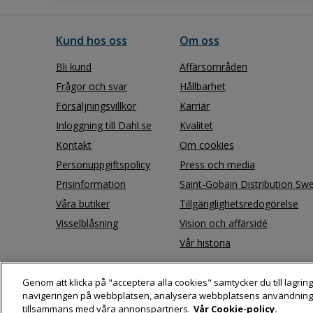
Kund hos oss
Om oss
Bli kund
Affärsområden
Frågor och svar
Hållbarhet
Försäljningsvillkor
Karriär
Inloggning till Dahl.se
Kvalitet
Kontakt
Om cookies
Personuppgiftspolicy
Press och media
Prisinformation
Saint-Gobain Distribution Sw
Våra butiker
Tillgänglighetsredogörelse
Visselblåsning
Vision och affärsidé
Vår historia
Genom att klicka på "acceptera alla cookies" samtycker du till lagring
navigeringen på webbplatsen, analysera webbplatsens användning
tillsammans med våra annonspartners.
Vår Cookie-policy.