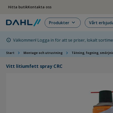
Hoppa till menyn
Hoppa till huvudinnehållet
Hoppa till sidfoten
Hitta butik
Kontakta oss
expand_more
Produkter
Vårt erbjud
info
Välkommen! Logga in för att se priser, lokalt sortim
chevron_right
chevron_right
Start
Montage och utrustning
Tätning, fogning, smörjn
Vitt litiumfett spray CRC