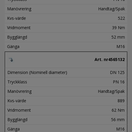
Manövrering
Handtag/Spak
Kvs-värde
522
Vridmoment
39 Nm
Bygglängd
52 mm
Gänga
M16
Art. nr
4565132
Dimension (Nominell diameter)
DN 125
Tryckklass
PN 16
Manövrering
Handtag/Spak
Kvs-värde
889
Vridmoment
62 Nm
Bygglängd
56 mm
Gänga
M16