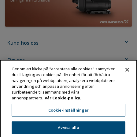
expand_more
Kund hos oss
expand_more
Om oss
Genom att klicka på "acceptera alla cookies" samtycker
du till lagring av cookies på din enhet för att förbättra
expand_more
Följ Dahl
navigeringen på webbplatsen, analysera webbplatsens
användning och anpassa annonsering efter
surfbeteende tillsammans med våra
annonspartners.
Vår Cookie-policy.
Dahl Sverige AB
Cookie-inställningar
Box 11076, 161 11 BROMMA
Tel:
08-583 595 00
Avvisa alla