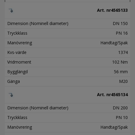
Art. nr
4565133
Dimension (Nominell diameter)
DN 150
Tryckklass
PN 16
Manövrering
Handtag/Spak
Kvs-värde
1374
Vridmoment
102 Nm
Bygglängd
56 mm
Gänga
M20
Art. nr
4565134
Dimension (Nominell diameter)
DN 200
Tryckklass
PN 10
Manövrering
Handtag/Spak