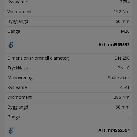
Kvs-värde
2784
Vridmoment
192 Nm
Bygglängd
60 mm
Gänga
M20
Art. nr
4565593
Dimension (Nominell diameter)
DN 250
Tryckklass
PN 10
Manövrering
Snäckväxel
Kvs-värde
4541
Vridmoment
286 Nm
Bygglängd
68 mm
Gänga
-
Art. nr
4565594