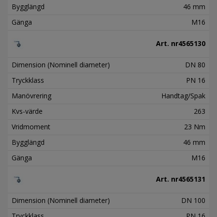
Bygglängd
46 mm
Gänga
M16
Art. nr
4565130
Dimension (Nominell diameter)
DN 80
Tryckklass
PN 16
Manövrering
Handtag/Spak
Kvs-värde
263
Vridmoment
23 Nm
Bygglängd
46 mm
Gänga
M16
Art. nr
4565131
Dimension (Nominell diameter)
DN 100
Tryckklass
PN 16