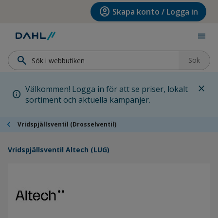
Hoppa till menyn
Hoppa till huvudinnehållet
Hoppa till sidfoten
account_circle
Skapa konto / Logga in
menu
search
Sök
close
Välkommen! Logga in för att se priser, lokalt
info
sortiment och aktuella kampanjer.
chevron_left
Vridspjällsventil (Drosselventil)
Vridspjällsventil Altech (LUG)