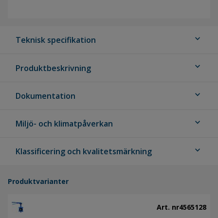
expand_more
Teknisk specifikation
expand_more
Produktbeskrivning
expand_more
Dokumentation
expand_more
Miljö- och klimatpåverkan
expand_more
Klassificering och kvalitetsmärkning
Produktvarianter
Art. nr
4565128